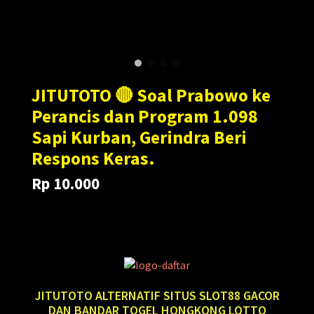
JITUTOTO 🔴 Soal Prabowo ke
Perancis dan Program 1.098
Sapi Kurban, Gerindra Beri
Respons Keras.
Rp 10.000
Translation
Translation
Rp 100.000
missing:
missing:
en.products.general.regular_price
en.products.general.sale_price
JITUTOTO ALTERNATIF SITUS SLOT88 GACOR
DAN BANDAR TOGEL HONGKONG LOTTO