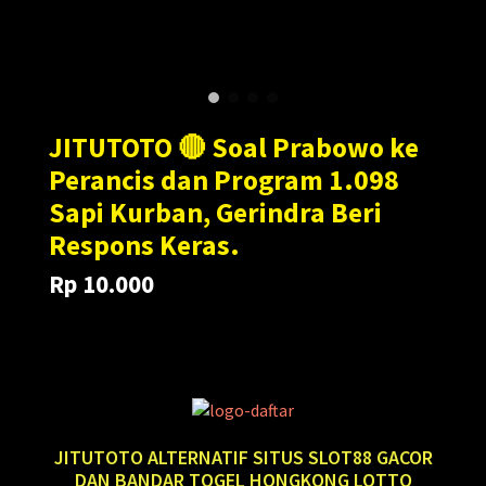
JITUTOTO 🔴 Soal Prabowo ke
Perancis dan Program 1.098
Sapi Kurban, Gerindra Beri
Respons Keras.
Rp 10.000
Translation
Translation
Rp 100.000
missing:
missing:
en.products.general.regular_price
en.products.general.sale_price
JITUTOTO ALTERNATIF SITUS SLOT88 GACOR
DAN BANDAR TOGEL HONGKONG LOTTO